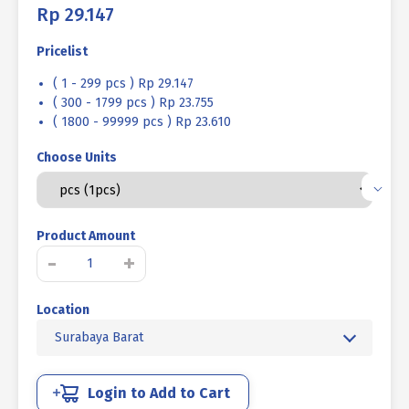
Rp
29.147
Pricelist
( 1 - 299 pcs ) Rp 29.147
( 300 - 1799 pcs ) Rp 23.755
( 1800 - 99999 pcs ) Rp 23.610
Choose Units
Product Amount
Kuantitas
-
+
BAUT
L
Location
TANAM
STAINLESS
Surabaya Barat
STEEL
SUS
304
Login to Add to Cart
M10