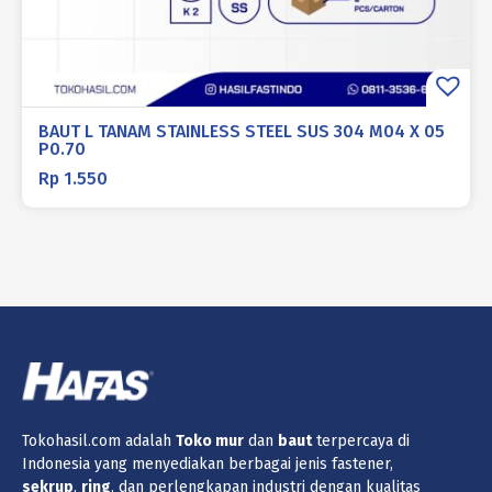
BAUT L TANAM STAINLESS STEEL SUS 304 M04 X 05
P0.70
Rp
1.550
Tokohasil.com adalah
Toko
mur
dan
baut
terpercaya di
Indonesia yang menyediakan berbagai jenis fastener,
sekrup
,
ring
, dan perlengkapan industri dengan kualitas