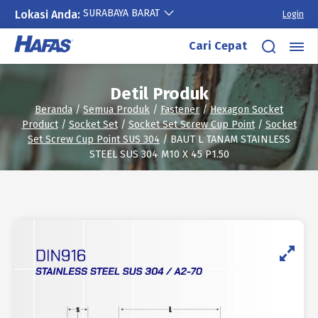
SURABAYA BARAT
Lokasi Anda:
Login
Lewati
Cari Cepat
ke
konten
Detil Produk
Beranda
/
Semua Produk
/
Fastener
/
Hexagon Socket
Product
/
Socket Set
/
Socket Set Screw Cup Point
/
Socket
Set Screw Cup Point SUS 304
/ BAUT L TANAM STAINLESS
STEEL SUS 304 M10 X 45 P1.50