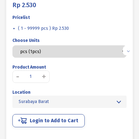
Rp
2.530
Pricelist
( 1 - 99999 pcs ) Rp 2.530
Choose Units
Product Amount
Kuantitas
-
+
BAUT
L
Location
TANAM
STAINLESS
Surabaya Barat
STEEL
SUS
304
Login to Add to Cart
M04
X
16