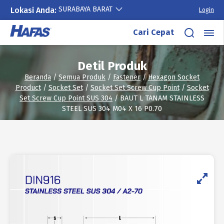
SURABAYA BARAT
Lokasi Anda:
Login
Lewati
Cari Cepat
ke
konten
Detil Produk
Beranda
/
Semua Produk
/
Fastener
/
Hexagon Socket
Product
/
Socket Set
/
Socket Set Screw Cup Point
/
Socket
Set Screw Cup Point SUS 304
/ BAUT L TANAM STAINLESS
STEEL SUS 304 M04 X 16 P0.70