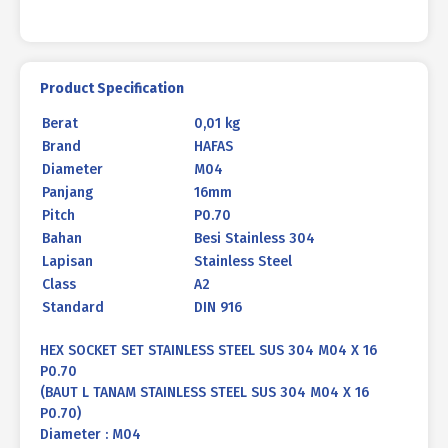
P0.70
Product Specification
Berat
0,01 kg
Brand
HAFAS
Diameter
M04
Panjang
16mm
Pitch
P0.70
Bahan
Besi Stainless 304
Lapisan
Stainless Steel
Class
A2
Standard
DIN 916
HEX SOCKET SET STAINLESS STEEL SUS 304 M04 X 16
P0.70
(BAUT L TANAM STAINLESS STEEL SUS 304 M04 X 16
P0.70)
Diameter : M04