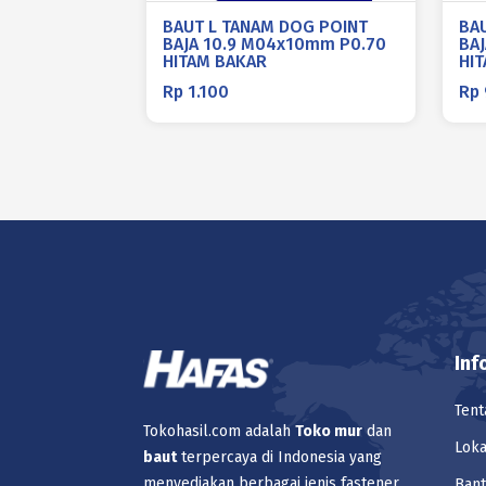
BAUT L TANAM DOG POINT
BA
BAJA 10.9 M04x10mm P0.70
BA
HITAM BAKAR
HI
Rp
1.100
Rp
Inf
Tent
Tokohasil.com adalah
Toko
mur
dan
Loka
baut
terpercaya di Indonesia yang
menyediakan berbagai jenis fastener,
Ban