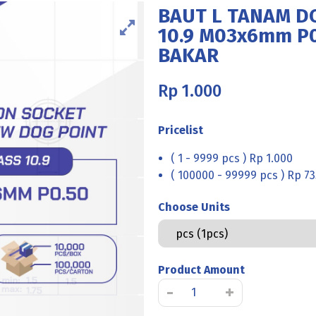
BAUT L TANAM D
10.9 M03x6mm P0
BAKAR
Rp
1.000
Pricelist
( 1 - 9999 pcs ) Rp 1.000
( 100000 - 99999 pcs ) Rp 73
Choose Units
Product Amount
Kuantitas
-
+
BAUT