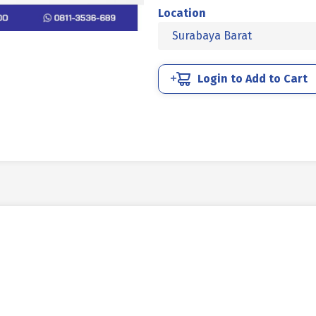
L
Location
TANAM
Surabaya Barat
DOG
POINT
BAJA
Login to Add to Cart
10.9
M03x6mm
P0.50
HITAM
BAKAR