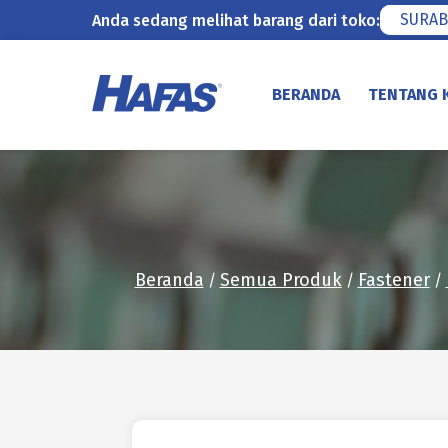
SURAB
Anda sedang melihat barang dari toko:
Lewati
ke
BERANDA
TENTANG 
konten
Beranda
Semua Produk
Fastener
/
/
/