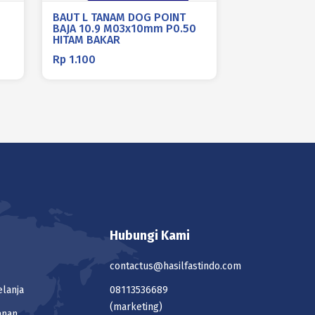
BAUT L TANAM DOG POINT
BAJA 10.9 M03x10mm P0.50
HITAM BAKAR
Rp
1.100
Hubungi Kami
contactus@hasilfastindo.com
elanja
08113536689
(marketing)
anan