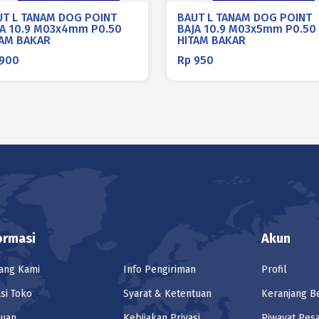
UT L TANAM DOG POINT
BAUT L TANAM DOG POINT
JA 10.9 M03x4mm P0.50
BAJA 10.9 M03x5mm P0.50
TAM BAKAR
HITAM BAKAR
900
Rp
950
ormasi
Akun
ang Kami
Info Pengiriman
Profil
si Toko
Syarat & Ketentuan
Keranjang B
tuan
Kebijakan Privasi
Riwayat Pes