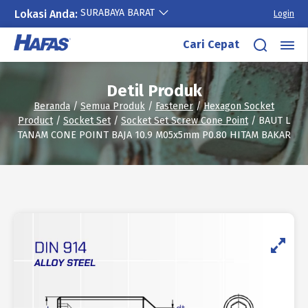
SURABAYA BARAT
Lokasi Anda:
Login
Lewati
Cari Cepat
ke
konten
Detil Produk
Beranda
/
Semua Produk
/
Fastener
/
Hexagon Socket
Product
/
Socket Set
/
Socket Set Screw Cone Point
/ BAUT L
TANAM CONE POINT BAJA 10.9 M05x5mm P0.80 HITAM BAKAR