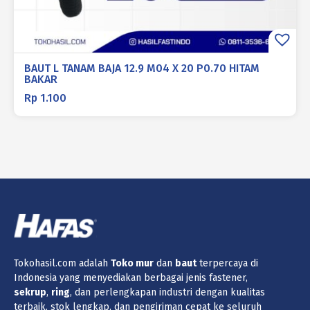
BAUT L TANAM BAJA 12.9 M04 X 20 P0.70 HITAM
BAKAR
Rp
1.100
Tokohasil.com adalah
Toko
mur
dan
baut
terpercaya di
Indonesia yang menyediakan berbagai jenis fastener,
sekrup
,
ring
, dan perlengkapan industri dengan kualitas
terbaik, stok lengkap, dan pengiriman cepat ke seluruh