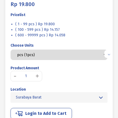
Rp
19.800
Pricelist
( 1 - 99 pcs ) Rp 19.800
( 100 - 599 pcs ) Rp 14.157
( 600 - 99999 pcs ) Rp 14.058
Choose Units
Product Amount
Kuantitas
-
+
BAUT
L
Location
TANAM
BAJA
Surabaya Barat
12.9
M16
X
Login to Add to Cart
60