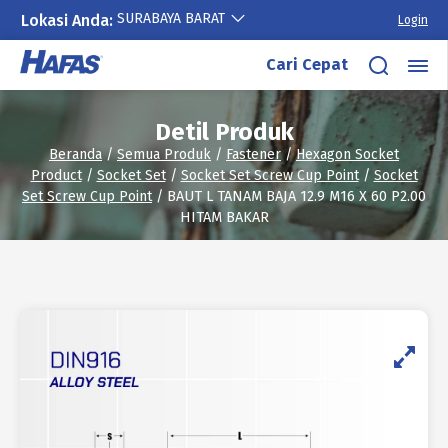
SURABAYA BARAT
Lokasi Anda:
Login
Lewati
Cari Cepat
ke
konten
Detil Produk
Beranda
/
Semua Produk
/
Fastener
/
Hexagon Socket
Product
/
Socket Set
/
Socket Set Screw Cup Point
/
Socket
Set Screw Cup Point
/ BAUT L TANAM BAJA 12.9 M16 X 60 P2.00
HITAM BAKAR