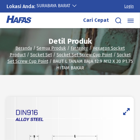
SURABAYA BARAT
Lokasi Anda:
Login
Lewati
Cari Cepat
ke
konten
Detil Produk
Beranda
/
Semua Produk
/
Fastener
/
Hexagon Socket
Product
/
Socket Set
/
Socket Set Screw Cup Point
/
Socket
Set Screw Cup Point
/ BAUT L TANAM BAJA 12.9 M12 X 20 P1.75
HITAM BAKAR