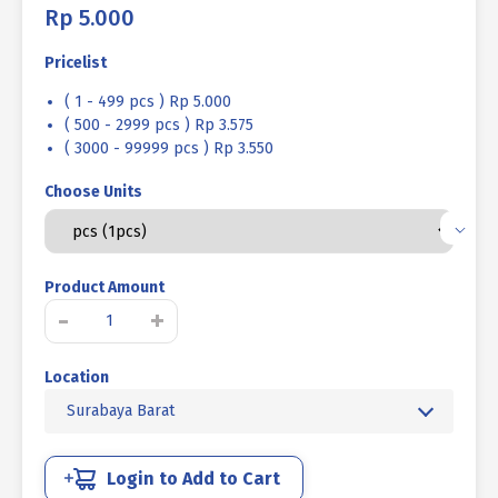
Rp
5.000
Pricelist
( 1 - 499 pcs ) Rp 5.000
( 500 - 2999 pcs ) Rp 3.575
( 3000 - 99999 pcs ) Rp 3.550
Choose Units
Product Amount
Kuantitas
-
+
BAUT
L
Location
TANAM
BAJA
Surabaya Barat
12.9
M12
X
Login to Add to Cart
20