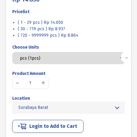
Pricelist
( 1 - 29 pcs ) Rp 14.650
( 30 - 719 pcs ) Rp 8.937
( 720 - 9999999 pcs ) Rp 8.864
Choose Units
Product Amount
Kuantitas
-
+
DYNA
BOLT
Location
M16
X
Surabaya Barat
147mm
KUNING
Login to Add to Cart