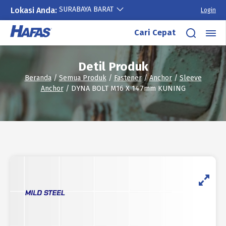
SURABAYA BARAT
Lokasi Anda:
Login
Lewati
Cari Cepat
ke
konten
Detil Produk
Beranda
/
Semua Produk
/
Fastener
/
Anchor
/
Sleeve
Anchor
/ DYNA BOLT M16 X 147mm KUNING