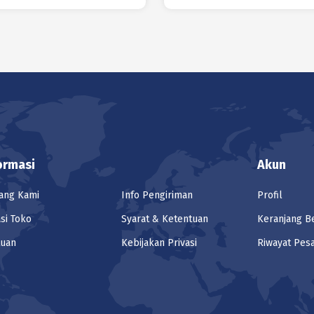
ormasi
Akun
ang Kami
Info Pengiriman
Profil
si Toko
Syarat & Ketentuan
Keranjang B
tuan
Kebijakan Privasi
Riwayat Pes