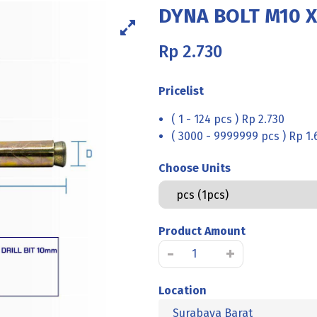
DYNA BOLT M10 
Rp
2.730
Pricelist
( 1 - 124 pcs ) Rp 2.730
( 3000 - 9999999 pcs ) Rp 1.
Choose Units
Product Amount
Kuantitas
-
+
DYNA
BOLT
Location
M10
Surabaya Barat
X