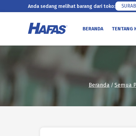
SURAB
Anda sedang melihat barang dari toko:
Lewati
ke
BERANDA
TENTANG 
konten
Beranda
Semua 
/