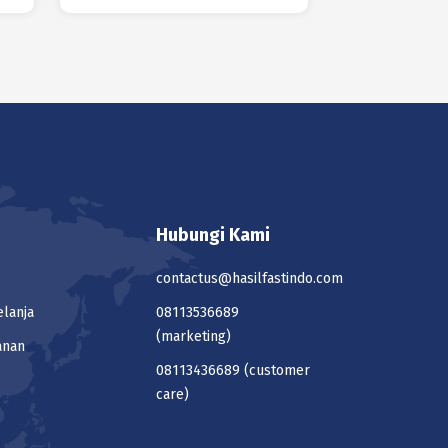
Hubungi Kami
contactus@hasilfastindo.com
elanja
08113536689
(marketing)
anan
08113436689
(customer
care)