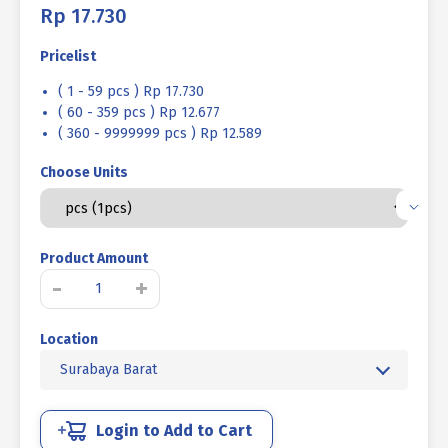
Rp
17.730
Pricelist
( 1 - 59 pcs ) Rp 17.730
( 60 - 359 pcs ) Rp 12.677
( 360 - 9999999 pcs ) Rp 12.589
Choose Units
Product Amount
Kuantitas
-
+
BAUT
VERSENG
Location
L
12.9
Surabaya Barat
HITAM
BAKAR
M16
Login to Add to Cart
X