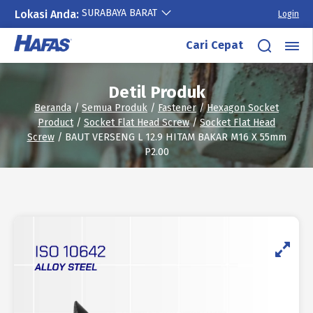
SURABAYA BARAT
Lokasi Anda:
Login
Lewati
Cari Cepat
ke
konten
Detil Produk
Beranda
/
Semua Produk
/
Fastener
/
Hexagon Socket
Product
/
Socket Flat Head Screw
/
Socket Flat Head
Screw
/ BAUT VERSENG L 12.9 HITAM BAKAR M16 X 55mm
P2.00