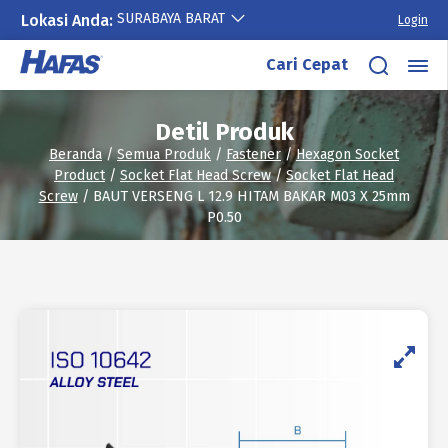
SURABAYA BARAT
Lokasi Anda:
Login
Lewati
Cari Cepat
ke
konten
Detil Produk
Beranda
/
Semua Produk
/
Fastener
/
Hexagon Socket
Product
/
Socket Flat Head Screw
/
Socket Flat Head
Screw
/ BAUT VERSENG L 12.9 HITAM BAKAR M03 X 25mm
P0.50