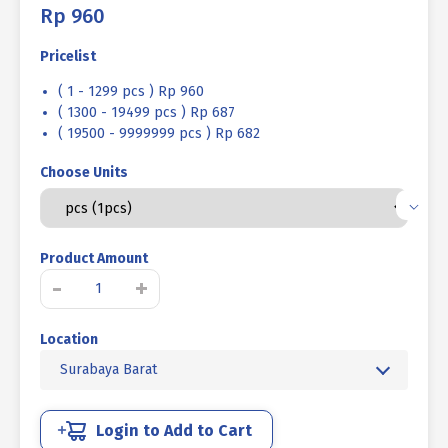
Rp
960
Pricelist
( 1 - 1299 pcs ) Rp 960
( 1300 - 19499 pcs ) Rp 687
( 19500 - 9999999 pcs ) Rp 682
Choose Units
Product Amount
Kuantitas
-
+
BAUT
VERSENG
Location
L
12.9
Surabaya Barat
HITAM
BAKAR
M03
Login to Add to Cart
X