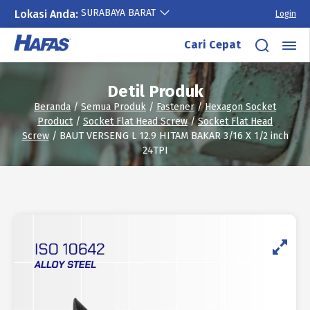
SURABAYA BARAT
Lokasi Anda:
Login
Lewati
Cari Cepat
ke
konten
Detil Produk
Beranda
/
Semua Produk
/
Fastener
/
Hexagon Socket
Product
/
Socket Flat Head Screw
/
Socket Flat Head
Screw
/ BAUT VERSENG L 12.9 HITAM BAKAR 3/16 X 1/2 inch
24TPI