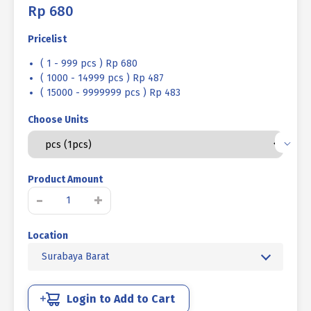
Rp
680
Pricelist
( 1 - 999 pcs ) Rp 680
( 1000 - 14999 pcs ) Rp 487
( 15000 - 9999999 pcs ) Rp 483
Choose Units
Product Amount
Kuantitas
-
+
BAUT
VERSENG
Location
L
12.9
Surabaya Barat
HITAM
BAKAR
3/16
Login to Add to Cart
X