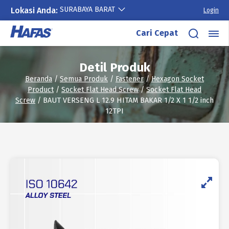
SURABAYA BARAT
Lokasi Anda:
Login
Lewati
Cari Cepat
ke
konten
Detil Produk
Beranda
/
Semua Produk
/
Fastener
/
Hexagon Socket
Product
/
Socket Flat Head Screw
/
Socket Flat Head
Screw
/ BAUT VERSENG L 12.9 HITAM BAKAR 1/2 X 1 1/2 inch
12TPI