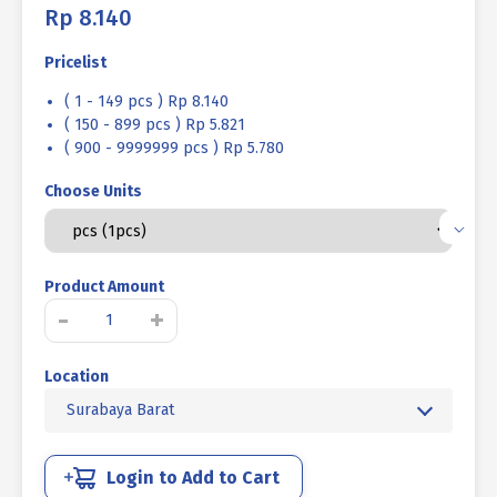
Rp
8.140
Pricelist
( 1 - 149 pcs ) Rp 8.140
( 150 - 899 pcs ) Rp 5.821
( 900 - 9999999 pcs ) Rp 5.780
Choose Units
Product Amount
Kuantitas
-
+
BAUT
VERSENG
Location
L
12.9
Surabaya Barat
HITAM
BAKAR
1/2
Login to Add to Cart
X