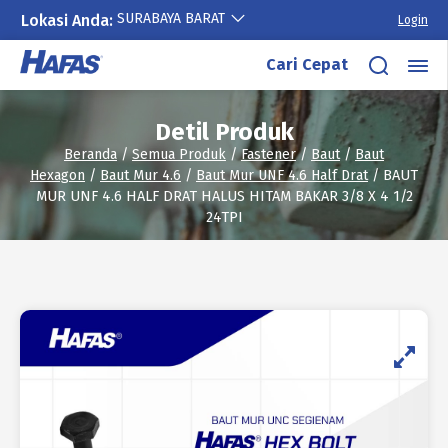
SURABAYA BARAT
Lokasi Anda:
Login
Lewati
Cari Cepat
ke
konten
Detil Produk
Beranda
/
Semua Produk
/
Fastener
/
Baut
/
Baut
Hexagon
/
Baut Mur 4.6
/
Baut Mur UNF 4.6 Half Drat
/ BAUT
MUR UNF 4.6 HALF DRAT HALUS HITAM BAKAR 3/8 X 4 1/2
24TPI