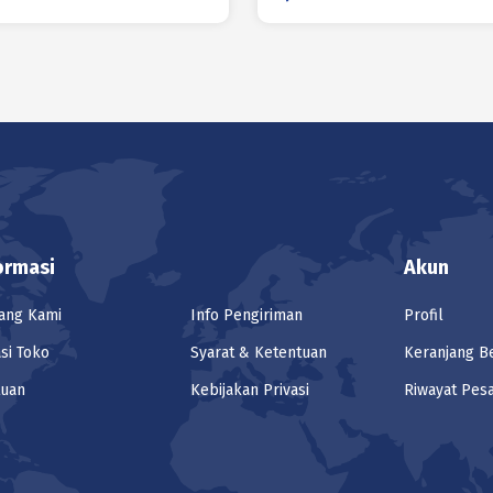
ormasi
Akun
ang Kami
Info Pengiriman
Profil
si Toko
Syarat & Ketentuan
Keranjang B
tuan
Kebijakan Privasi
Riwayat Pes