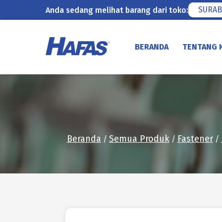
SURAB
Anda sedang melihat barang dari toko:
Lewati
ke
BERANDA
TENTANG 
konten
Beranda
Semua Produk
Fastener
/
/
/