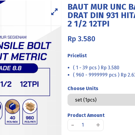
BAUT MUR UNC BA
DRAT DIN 931 HI
2 1/2 12TPI
Rp
3.580
Pricelist
( 1 - 39 pcs ) Rp 3.580
( 960 - 9999999 pcs ) Rp 2.6
Choose Units
Product Amount
Kuantitas
-
+
BAUT