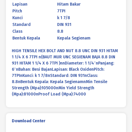
Lapisan
Hitam Bakar
Pitch
7TPI
Kunci
k 1 7/8
Standard
DIN 931
Class
8.8
Bentuk Kepala
Kepala Segienam
HIGH TENSILE HEX BOLT AND NUT 8.8 UNC DIN 931 HITAM
1 1/4 X 6 7TPI n(BAUT MUR UNC SEGIENAM BAJA 8.8 DIN
931 HITAM 1 1/4 X 6 7TPI )nnDiameter: 1 1/4″nPanjang:
6″nBahan: Besi BajanLapisan: Black OxidenPitch:
7TPInKunci: k 1 7/8nStandard: DIN 931nClass:
8.8nBentuk Kepala: Kepala SegienamnMin Tensile
Strength (Mpa):105000nMin Yield Strength
(Mpa):81000nProof Load (Mpa):74000
Download Center