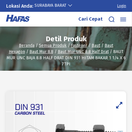
SURABAYA BARAT
Lokasi Anda:
Login
Lewati
Cari Cepat
ke
konten
Detil Produk
Beranda
/
Semua Produk
/
Fastener
/
Baut
/
Baut
Hexagon
/
Baut Mur 8.8
/
Baut Mur UNC 8.8 Half Drat
/ BAUT
MUR UNC BAJA 8.8 HALF DRAT DIN 931 HITAM BAKAR 1 1/4 X 6
7TPI