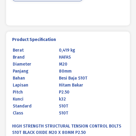
X
80MM
P2.50
Product Specification
Berat
0,419 kg
Brand
HAFAS
Diameter
M20
Panjang
80mm
Bahan
Besi Baja S10T
Lapisan
Hitam Bakar
Pitch
P2.50
Kunci
k32
Standard
S10T
Class
S10T
HIGH STRENGTH STRUCTURAL TENSION CONTROL BOLTS
S10T BLACK OXIDE M20 X 80MM P2.50