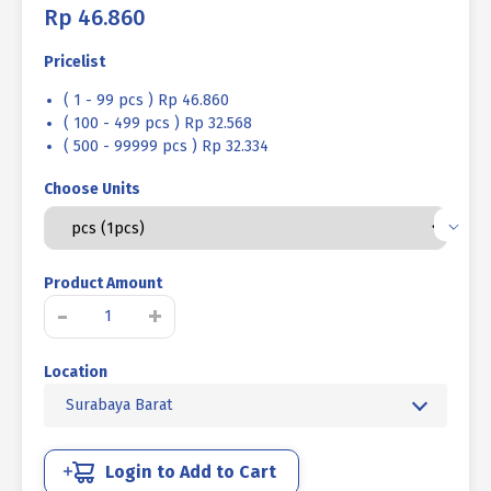
Rp
46.860
Pricelist
( 1 - 99 pcs ) Rp 46.860
( 100 - 499 pcs ) Rp 32.568
( 500 - 99999 pcs ) Rp 32.334
Choose Units
Product Amount
Kuantitas
-
+
BAUT
MUR
Location
TC
(TORSI
Surabaya Barat
KONTROL)
HITAM
BAKAR
Login to Add to Cart
M20