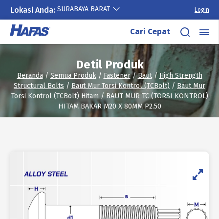
SURABAYA BARAT
Lokasi Anda:
Login
Lewati
Cari Cepat
ke
konten
Detil Produk
Beranda
/
Semua Produk
/
Fastener
/
Baut
/
High Strength
Structural Bolts
/
Baut Mur Torsi Kontrol (TCBolt)
/
Baut Mur
Torsi Kontrol (TCBolt) Hitam
/ BAUT MUR TC (TORSI KONTROL)
HITAM BAKAR M20 X 80MM P2.50