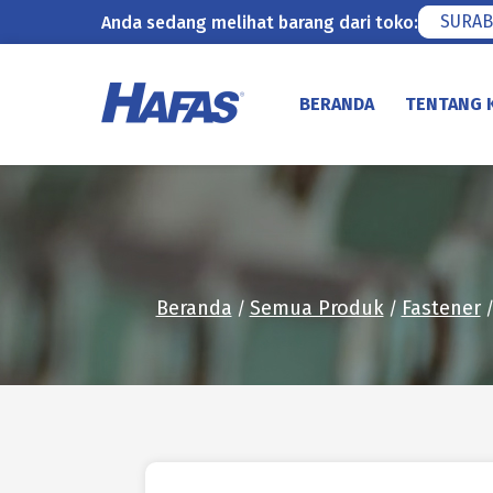
SURAB
Anda sedang melihat barang dari toko:
Lewati
ke
BERANDA
TENTANG 
konten
Beranda
Semua Produk
Fastener
/
/