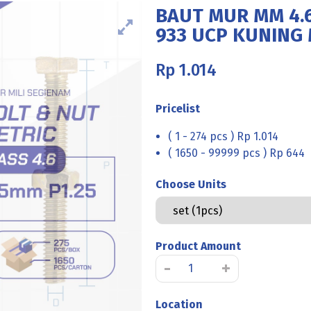
BAUT MUR MM 4.6
933 UCP KUNING M
Rp
1.014
Pricelist
( 1 - 274 pcs ) Rp 1.014
( 1650 - 99999 pcs ) Rp 644
Choose Units
Product Amount
Kuantitas
-
+
BAUT
MUR
Location