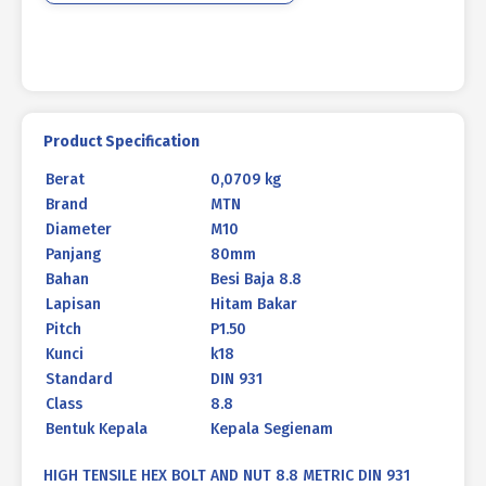
931
HITAM
BAKAR
M10
X
80MM
Product Specification
P1.50
Berat
0,0709 kg
Brand
MTN
Diameter
M10
Panjang
80mm
Bahan
Besi Baja 8.8
Lapisan
Hitam Bakar
Pitch
P1.50
Kunci
k18
Standard
DIN 931
Class
8.8
Bentuk Kepala
Kepala Segienam
HIGH TENSILE HEX BOLT AND NUT 8.8 METRIC DIN 931