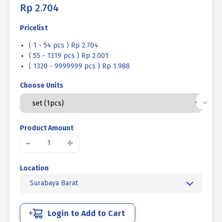
Rp
2.704
Pricelist
( 1 - 54 pcs ) Rp 2.704
( 55 - 1319 pcs ) Rp 2.001
( 1320 - 9999999 pcs ) Rp 1.988
Choose Units
Product Amount
Kuantitas
-
+
BAUT
MUR
Location
BAJA
MM
Surabaya Barat
8.8
HALF
DRAT
Login to Add to Cart
DIN