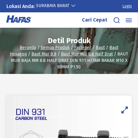
SURABAYA BARAT
Lokasi Anda:
Login
Lewati
Cari Cepat
ke
konten
Detil Produk
Beranda
/
Semua Produk
/
Fastener
/
Baut
/
Baut
Hexagon
/
Baut Mur 8.8
/
Baut Mur Mili 8.8 Half Drat
/ BAUT
MUR BAJA MM 8.8 HALF DRAT DIN 931 HITAM BAKAR M10 X
80MM P1.50