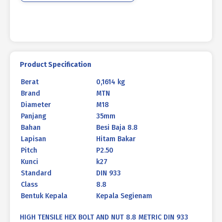
933
HITAM
BAKAR
M18
X
35MM
Product Specification
P2.50
Berat
0,1614 kg
Brand
MTN
Diameter
M18
Panjang
35mm
Bahan
Besi Baja 8.8
Lapisan
Hitam Bakar
Pitch
P2.50
Kunci
k27
Standard
DIN 933
Class
8.8
Bentuk Kepala
Kepala Segienam
HIGH TENSILE HEX BOLT AND NUT 8.8 METRIC DIN 933