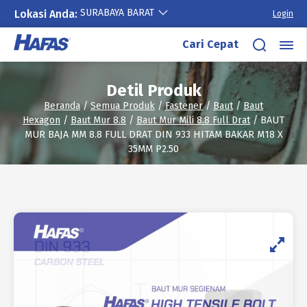
SURABAYA BARAT
Lokasi Anda:
Login
Lewati
Cari Cepat
ke
konten
Detil Produk
Beranda
/
Semua Produk
/
Fastener
/
Baut
/
Baut
Hexagon
/
Baut Mur 8.8
/
Baut Mur Mili 8.8 Full Drat
/ BAUT
MUR BAJA MM 8.8 FULL DRAT DIN 933 HITAM BAKAR M18 X
35MM P2.50