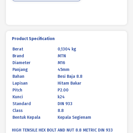
933
HITAM
BAKAR
M16
X
45MM
Product Specification
P2.00
Berat
0,1304 kg
Brand
MTN
Diameter
M16
Panjang
45mm
Bahan
Besi Baja 8.8
Lapisan
Hitam Bakar
Pitch
P2.00
Kunci
k24
Standard
DIN 933
Class
8.8
Bentuk Kepala
Kepala Segienam
HIGH TENSILE HEX BOLT AND NUT 8.8 METRIC DIN 933