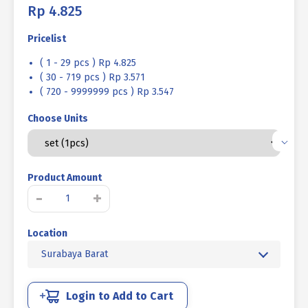
Rp
4.825
Pricelist
( 1 - 29 pcs ) Rp 4.825
( 30 - 719 pcs ) Rp 3.571
( 720 - 9999999 pcs ) Rp 3.547
Choose Units
Product Amount
Kuantitas
-
+
BAUT
MUR
Location
BAJA
MM
Surabaya Barat
8.8
FULL
DRAT
Login to Add to Cart
DIN