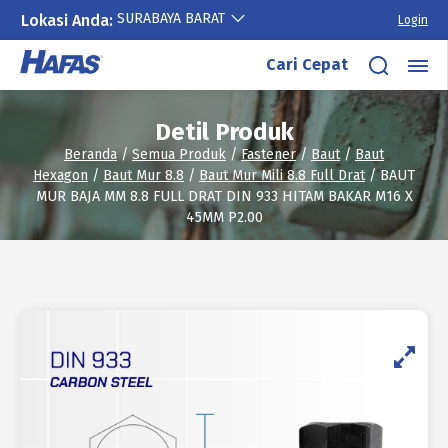
SURABAYA BARAT
Lokasi Anda:
Login
Lewati
Cari Cepat
ke
konten
Detil Produk
Beranda
/
Semua Produk
/
Fastener
/
Baut
/
Baut
Hexagon
/
Baut Mur 8.8
/
Baut Mur Mili 8.8 Full Drat
/ BAUT
MUR BAJA MM 8.8 FULL DRAT DIN 933 HITAM BAKAR M16 X
45MM P2.00