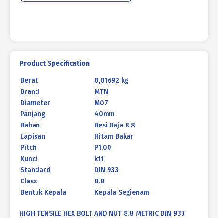
933
HITAM
BAKAR
M07
X
40MM
Product Specification
P1.00
Berat
0,01692 kg
Brand
MTN
Diameter
M07
Panjang
40mm
Bahan
Besi Baja 8.8
Lapisan
Hitam Bakar
Pitch
P1.00
Kunci
k11
Standard
DIN 933
Class
8.8
Bentuk Kepala
Kepala Segienam
HIGH TENSILE HEX BOLT AND NUT 8.8 METRIC DIN 933