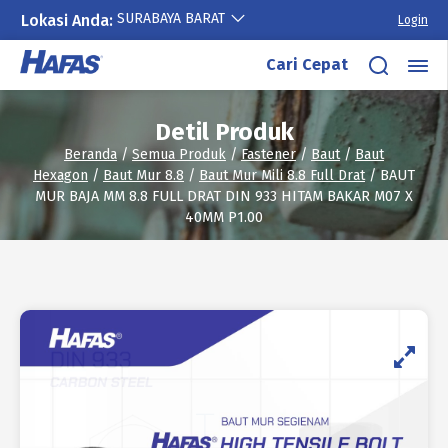
SURABAYA BARAT
Lokasi Anda:
Login
Lewati
Cari Cepat
ke
konten
Detil Produk
Beranda
/
Semua Produk
/
Fastener
/
Baut
/
Baut
Hexagon
/
Baut Mur 8.8
/
Baut Mur Mili 8.8 Full Drat
/ BAUT
MUR BAJA MM 8.8 FULL DRAT DIN 933 HITAM BAKAR M07 X
40MM P1.00