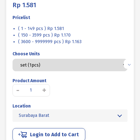
Rp
1.581
Pricelist
( 1 - 149 pcs ) Rp 1.581
( 150 - 3599 pcs ) Rp 1.170
( 3600 - 9999999 pcs ) Rp 1.163
Choose Units
Product Amount
Kuantitas
-
+
BAUT
MUR
Location
BAJA
MM
Surabaya Barat
8.8
FULL
DRAT
Login to Add to Cart
DIN