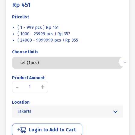
Rp
451
Pricelist
( 1 - 999 pcs ) Rp 451
( 1000 - 23999 pcs ) Rp 357
( 24000 - 9999999 pcs ) Rp 355
Choose Units
Product Amount
Kuantitas
-
+
BAUT
MUR
Location
BAJA
MM
Jakarta
8.8
FULL
DRAT
Login to Add to Cart
DIN