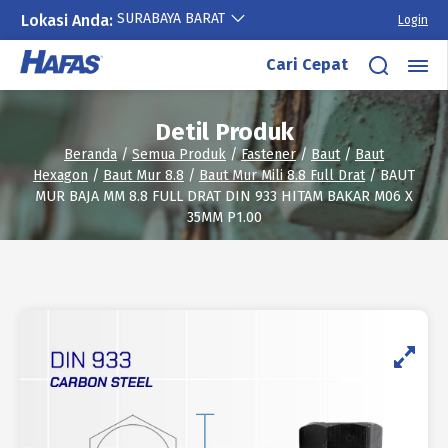
SURABAYA BARAT
Lokasi Anda:
Login
Lewati
Cari Cepat
ke
konten
Detil Produk
Beranda
/
Semua Produk
/
Fastener
/
Baut
/
Baut
Hexagon
/
Baut Mur 8.8
/
Baut Mur Mili 8.8 Full Drat
/ BAUT
MUR BAJA MM 8.8 FULL DRAT DIN 933 HITAM BAKAR M06 X
35MM P1.00