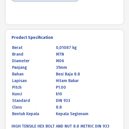
933
HITAM
BAKAR
M06
X
35MM
Product Specification
P1.00
Berat
0,01087 kg
Brand
MTN
Diameter
M06
Panjang
35mm
Bahan
Besi Baja 8.8
Lapisan
Hitam Bakar
Pitch
P1.00
Kunci
k10
Standard
DIN 933
Class
8.8
Bentuk Kepala
Kepala Segienam
HIGH TENSILE HEX BOLT AND NUT 8.8 METRIC DIN 933