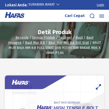
SURABAYA BARAT
Lokasi Anda:
Login
Lewati
Cari Cepat
ke
konten
Detil Produk
Beranda
/
Semua Produk
/
Fastener
/
Baut
/
Baut
Hexagon
/
Baut Mur 8.8
/
Baut Mur Mili 8.8 Full Drat
/ BAUT
MUR BAJA MM 8.8 FULL DRAT DIN 933 HITAM BAKAR M06 X
10MM P1.00