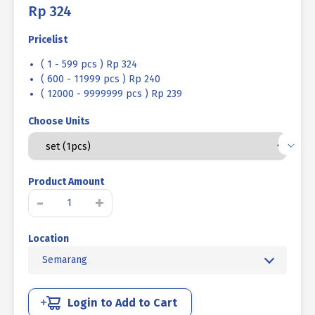
Rp
324
Pricelist
( 1 - 599 pcs ) Rp 324
( 600 - 11999 pcs ) Rp 240
( 12000 - 9999999 pcs ) Rp 239
Choose Units
Product Amount
Kuantitas
-
+
BAUT
MUR
Location
BAJA
MM
Semarang
8.8
FULL
DRAT
Login to Add to Cart
DIN