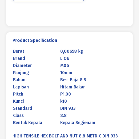
933
HITAM
BAKAR
M06
X
10MM
Product Specification
P1.00
Berat
0,00658 kg
Brand
LION
Diameter
M06
Panjang
10mm
Bahan
Besi Baja 8.8
Lapisan
Hitam Bakar
Pitch
P1.00
Kunci
k10
Standard
DIN 933
Class
8.8
Bentuk Kepala
Kepala Segienam
HIGH TENSILE HEX BOLT AND NUT 8.8 METRIC DIN 933