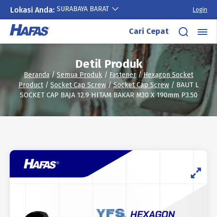
SURABAYA BARAT
Lokasi Anda:
Login
Lewati
Cari Cepat
ke
konten
Detil Produk
Beranda
/
Semua Produk
/
Fastener
/
Hexagon Socket
Product
/
Socket Cap Screw
/
Socket Cap Screw
/ BAUT L
SOCKET CAP BAJA 12.9 HITAM BAKAR M30 X 190mm P3.50