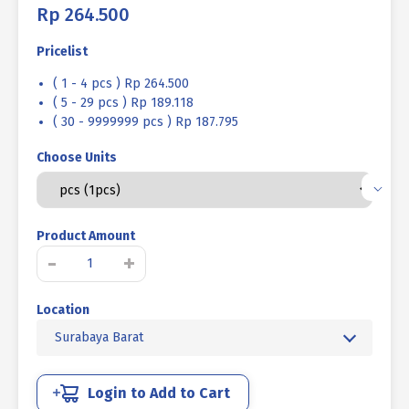
Rp
264.500
Pricelist
( 1 - 4 pcs ) Rp 264.500
( 5 - 29 pcs ) Rp 189.118
( 30 - 9999999 pcs ) Rp 187.795
Choose Units
Product Amount
Kuantitas
-
+
BAUT
L
Location
SOCKET
CAP
Surabaya Barat
BAJA
12.9
HITAM
Login to Add to Cart
BAKAR