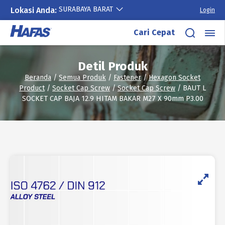
SURABAYA BARAT
Lokasi Anda:
Login
Lewati
Cari Cepat
ke
konten
Detil Produk
Beranda
/
Semua Produk
/
Fastener
/
Hexagon Socket
Product
/
Socket Cap Screw
/
Socket Cap Screw
/ BAUT L
SOCKET CAP BAJA 12.9 HITAM BAKAR M27 X 90mm P3.00