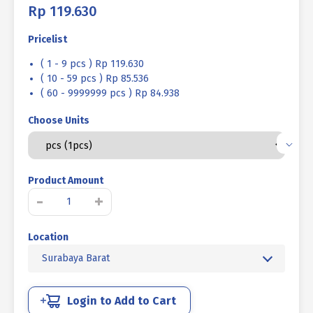
Rp
119.630
Pricelist
( 1 - 9 pcs ) Rp 119.630
( 10 - 59 pcs ) Rp 85.536
( 60 - 9999999 pcs ) Rp 84.938
Choose Units
Product Amount
Kuantitas
-
+
BAUT
L
Location
SOCKET
CAP
Surabaya Barat
BAJA
12.9
HITAM
Login to Add to Cart
BAKAR