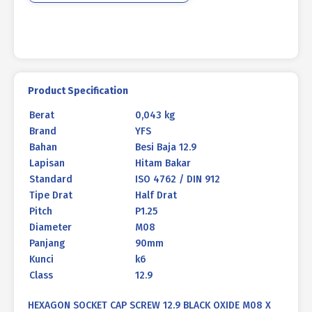
M08
X
90mm
P1.25
Product Specification
Berat
0,043 kg
Brand
YFS
Bahan
Besi Baja 12.9
Lapisan
Hitam Bakar
Standard
ISO 4762 / DIN 912
Tipe Drat
Half Drat
Pitch
P1.25
Diameter
M08
Panjang
90mm
Kunci
k6
Class
12.9
HEXAGON SOCKET CAP SCREW 12.9 BLACK OXIDE M08 X