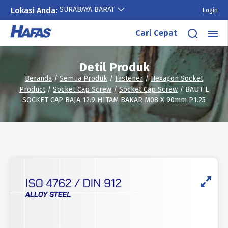
SURABAYA BARAT
Lokasi Anda:
Login
Lewati
Cari Cepat
ke
konten
Detil Produk
Beranda
/
Semua Produk
/
Fastener
/
Hexagon Socket
Product
/
Socket Cap Screw
/
Socket Cap Screw
/ BAUT L
SOCKET CAP BAJA 12.9 HITAM BAKAR M08 X 90mm P1.25