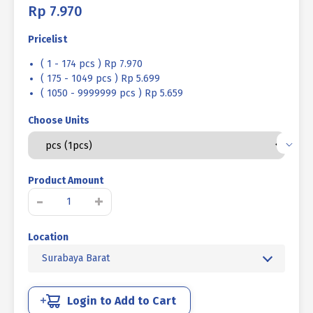
Rp
7.970
Pricelist
( 1 - 174 pcs ) Rp 7.970
( 175 - 1049 pcs ) Rp 5.699
( 1050 - 9999999 pcs ) Rp 5.659
Choose Units
Product Amount
Kuantitas
-
+
BAUT
L
Location
SOCKET
CAP
Surabaya Barat
BAJA
12.9
HITAM
Login to Add to Cart
BAKAR