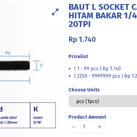
BAUT L SOCKET C
HITAM BAKAR 1/4 
20TPI
Rp
1.740
Pricelist
( 1 - 99 pcs ) Rp 1.740
( 2250 - 9999999 pcs ) Rp 1.
Choose Units
Product Amount
Kuantitas
-
+
BAUT