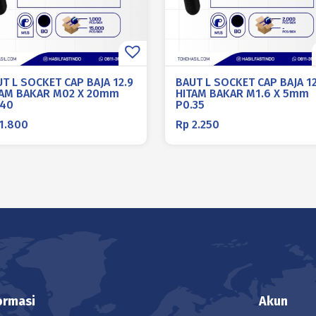
T L SOCKET CAP BAJA 12.9
BAUT L SOCKET CAP BAJA 12
TAM BAKAR M02 X 20mm
HITAM BAKAR M1.6 X 5mm
.40
P0.35
1.800
Rp
2.250
ormasi
Akun