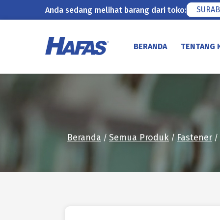
SURAB
Anda sedang melihat barang dari toko:
Lewati
ke
BERANDA
TENTANG 
konten
Beranda
Semua Produk
Fastener
/
/
/