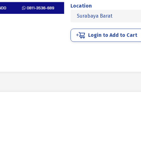
L
Location
SOCKET
Surabaya Barat
CAP
BAJA
12.9
Login to Add to Cart
HITAM
BAKAR
1/4
X
1-
3/4
inch
20TPI