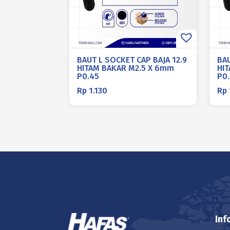
BAUT L SOCKET CAP BAJA 12.9
BAU
HITAM BAKAR M2.5 X 6mm
HI
P0.45
P0
Rp
1.130
Rp
Inf