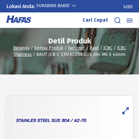
SURABAYA BARAT
Lokasi Anda:
Login
Lewati
Cari Cepat
ke
konten
Detil Produk
Beranda
/
Semua Produk
/
Fastener
/
Baut
/
JCBC
/
JCBC
Stainless
/ BAUT JCB-C STAINLESS SUS 304 M6 X 40mm