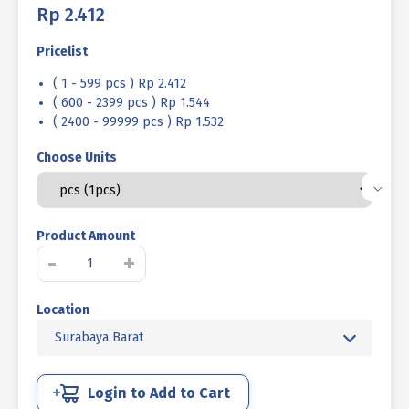
Rp
2.412
Pricelist
( 1 - 599 pcs ) Rp 2.412
( 600 - 2399 pcs ) Rp 1.544
( 2400 - 99999 pcs ) Rp 1.532
Choose Units
Product Amount
Kuantitas
-
+
BAUT
JCB-
Location
C
STAINLESS
Surabaya Barat
SUS
304
M6
Login to Add to Cart
X