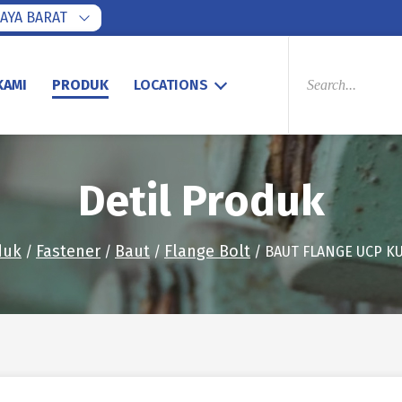
AYA BARAT
PRODUCTS
SEARCH
KAMI
PRODUK
LOCATIONS
Detil Produk
duk
Fastener
Baut
Flange Bolt
/
/
/
/ BAUT FLANGE UCP KU