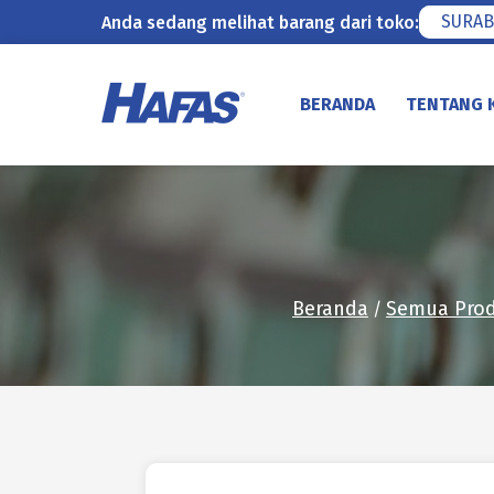
SURAB
Anda sedang melihat barang dari toko:
Lewati
ke
BERANDA
TENTANG 
konten
Beranda
Semua Pro
/