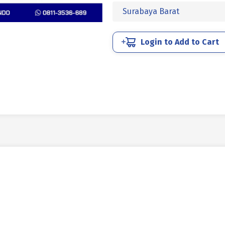
UCP
Surabaya Barat
KUNING
M12
x
Login to Add to Cart
100mm
P1.25