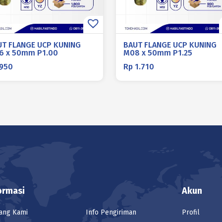
UT FLANGE UCP KUNING
BAUT FLANGE UCP KUNING
6 x 50mm P1.00
M08 x 50mm P1.25
950
Rp
1.710
ormasi
Akun
ang Kami
Info Pengiriman
Profil