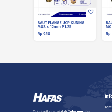
BAUT FLANGE UCP KUNING
BA
M08 x 12mm P1.25
M0
Rp
950
Rp
Inf
Tent
Tokohasil.com adalah
Toko
mur
dan