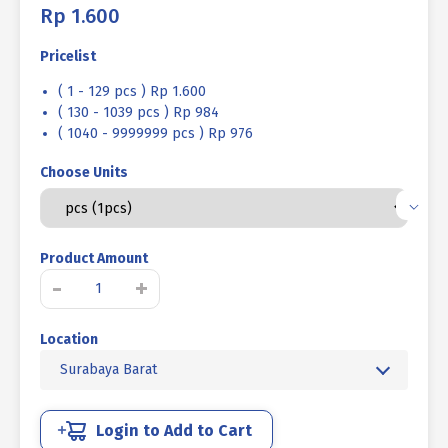
Rp
1.600
Pricelist
( 1 - 129 pcs ) Rp 1.600
( 130 - 1039 pcs ) Rp 984
( 1040 - 9999999 pcs ) Rp 976
Choose Units
Product Amount
Kuantitas
-
+
BAUT
FLANGE
Location
UCP
KUNING
Surabaya Barat
M08
x
45mm
Login to Add to Cart
P1.25