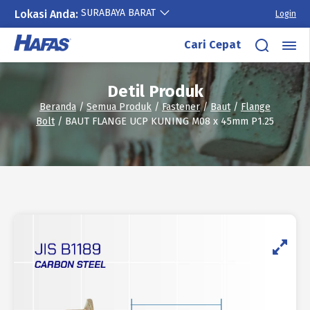
SURABAYA BARAT
Lokasi Anda:
Login
Lewati
Cari Cepat
ke
konten
Detil Produk
Beranda
/
Semua Produk
/
Fastener
/
Baut
/
Flange
Bolt
/ BAUT FLANGE UCP KUNING M08 x 45mm P1.25