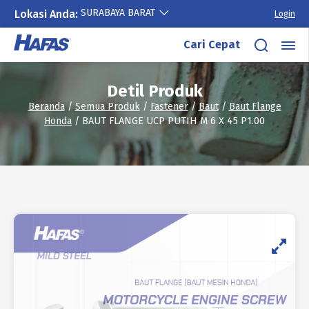
SURABAYA BARAT
Lokasi Anda:
Login
Lewati
Cari Cepat
ke
konten
Detil Produk
Beranda
/
Semua Produk
/
Fastener
/
Baut
/
Baut Flange
Honda
/ BAUT FLANGE UCP PUTIH M 6 X 45 P1.00