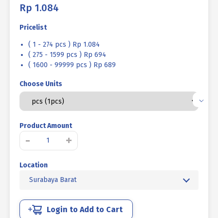
Rp
1.084
Pricelist
( 1 - 274 pcs ) Rp 1.084
( 275 - 1599 pcs ) Rp 694
( 1600 - 99999 pcs ) Rp 689
Choose Units
Product Amount
Kuantitas
-
+
BAUT
FLANGE
Location
UCP
PUTIH
Surabaya Barat
M
6
X
Login to Add to Cart
45