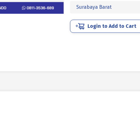
UCP
Surabaya Barat
PUTIH
M
6
Login to Add to Cart
X
20
P1.00