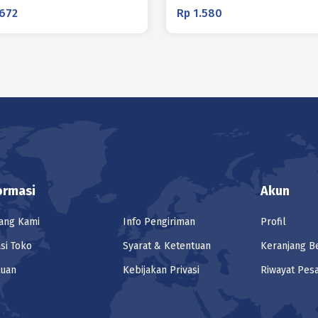
672
Rp
1.580
ormasi
Akun
ang Kami
Info Pengiriman
Profil
si Toko
Syarat & Ketentuan
Keranjang B
tuan
Kebijakan Privasi
Riwayat Pes