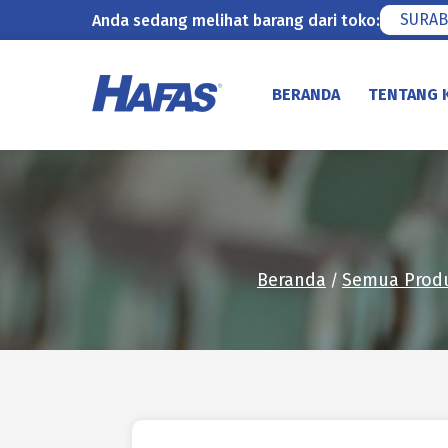
SURAB
Anda sedang melihat barang dari toko:
Lewati
ke
BERANDA
TENTANG 
konten
Beranda
Semua Prod
/