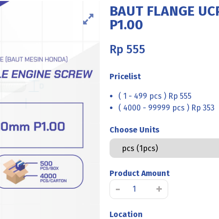
BAUT FLANGE UCP
P1.00
Rp
555
Pricelist
( 1 - 499 pcs ) Rp 555
( 4000 - 99999 pcs ) Rp 353
Choose Units
Product Amount
Kuantitas
-
+
BAUT
FLANGE
Location