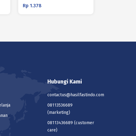
Rp
1.378
Hubungi Kami
contactus@hasilfastindo.com
elanja
08113536689
(marketing)
anan
08113436689
(customer
care)