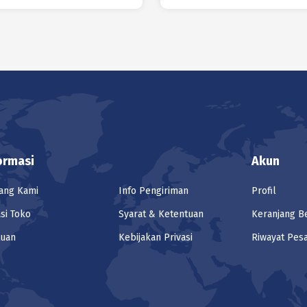
ormasi
Akun
ang Kami
Info Pengiriman
Profil
si Toko
Syarat & Ketentuan
Keranjang B
tuan
Kebijakan Privasi
Riwayat Pes