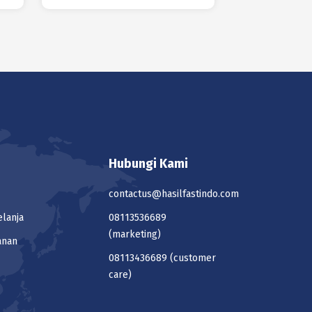
Hubungi Kami
contactus@hasilfastindo.com
elanja
08113536689
(marketing)
anan
08113436689
(customer
care)