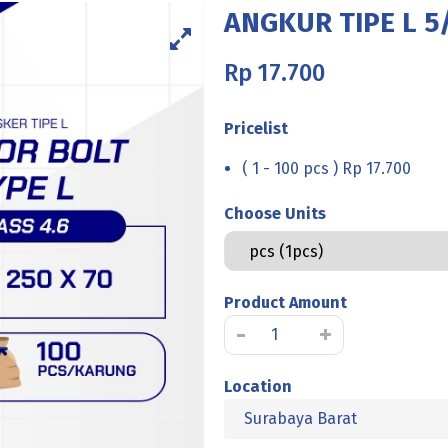
ANGKUR TIPE L 5/
Rp
17.700
Pricelist
( 1 - 100 pcs ) Rp 17.700
Choose Units
Product Amount
Kuantitas
-
+
ANGKUR
TIPE
Location
L
Surabaya Barat
5/8
X