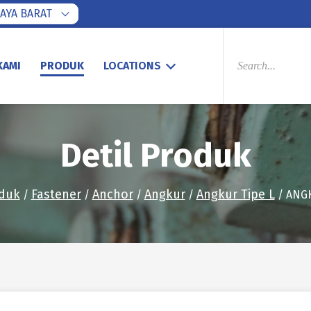
AYA BARAT
PRODUCTS
SEARCH
KAMI
PRODUK
LOCATIONS
Detil Produk
duk
Fastener
Anchor
Angkur
Angkur Tipe L
/
/
/
/
/ ANGK