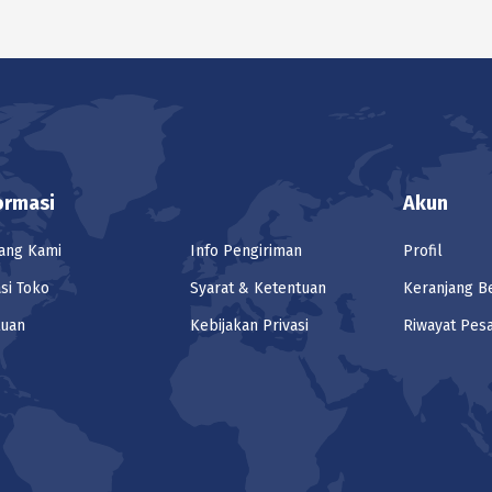
ormasi
Akun
ang Kami
Info Pengiriman
Profil
si Toko
Syarat & Ketentuan
Keranjang B
tuan
Kebijakan Privasi
Riwayat Pes