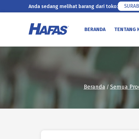
SURAB
Anda sedang melihat barang dari toko:
Lewati
ke
BERANDA
TENTANG 
konten
Beranda
Semua Pro
/