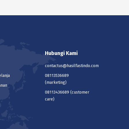
Hubungi Kami
contactus@hasilfastindo.com
elanja
08113536689
(marketing)
anan
08113436689
(customer
care)