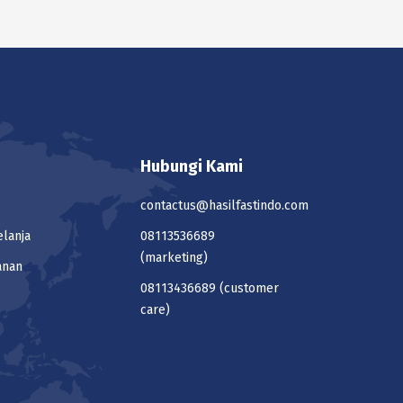
Hubungi Kami
contactus@hasilfastindo.com
elanja
08113536689
(marketing)
anan
08113436689
(customer
care)