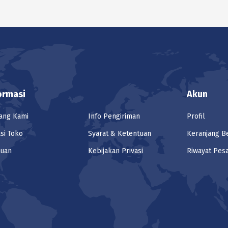
ormasi
Akun
ang Kami
Info Pengiriman
Profil
si Toko
Syarat & Ketentuan
Keranjang B
tuan
Kebijakan Privasi
Riwayat Pes