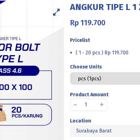
ANGKUR TIPE L 1 
Rp
119.700
Pricelist
( 1 - 20 pcs ) Rp 119.700
Choose Units
Product Amount
Kuantitas
-
+
ANGKUR
TIPE
Location
L
Surabaya Barat
1
X