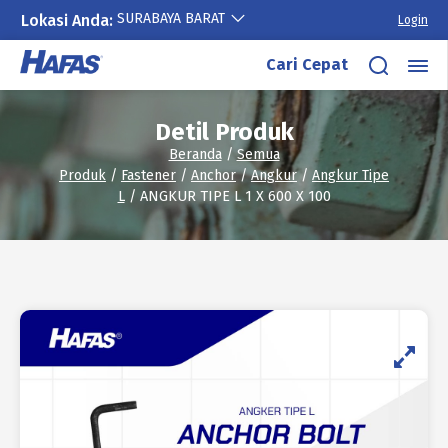
SURABAYA BARAT
Lokasi Anda:
Login
Lewati
Cari Cepat
ke
konten
Detil Produk
Beranda
/
Semua
Produk
/
Fastener
/
Anchor
/
Angkur
/
Angkur Tipe
L
/ ANGKUR TIPE L 1 X 600 X 100