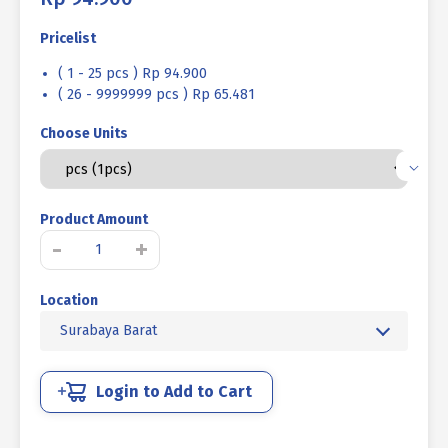
Pricelist
( 1 - 25 pcs ) Rp 94.900
( 26 - 9999999 pcs ) Rp 65.481
Choose Units
Product Amount
Kuantitas
-
+
ANGKUR
TIPE
Location
L
1
Surabaya Barat
X
600
X
Login to Add to Cart
100