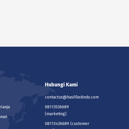
Hubungi Kami
contactus@hasilfastindo.com
elanja
08113536689
(marketing)
anan
08113436689
(customer