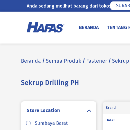
SURAB
Anda sedang melihat barang dari toko:
Lewati
ke
BERANDA
TENTANG 
konten
Beranda
/
Semua Produk
/
Fastener
/
Sekrup
Sekrup Drilling PH
Brand
Store Location
HAFAS
Surabaya Barat