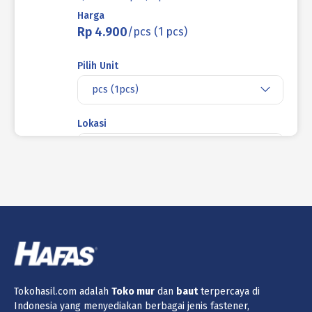
Harga
Rp 4.900
/pcs (1 pcs)
Pilih Unit
pcs (1pcs)
Lokasi
Surabaya Barat
Jumlah
Keranjang
SPLEET PEN (COTTER PIN) STAINLESS
SUS 304 M6 X 40mm
Tokohasil.com adalah
Toko
mur
dan
baut
terpercaya di
(1 - 99999 pcs) Rp 4.400
Indonesia yang menyediakan berbagai jenis fastener,