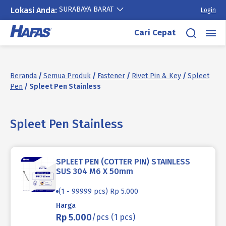
SURABAYA BARAT
Lokasi Anda:
Login
Lewati
Cari Cepat
ke
konten
Beranda
/
Semua Produk
/
Fastener
/
Rivet Pin & Key
/
Spleet
Pen
/ Spleet Pen Stainless
Spleet Pen Stainless
SPLEET PEN (COTTER PIN) STAINLESS
SUS 304 M6 X 50mm
(1 - 99999 pcs) Rp 5.000
Harga
Rp 5.000
/pcs (1 pcs)