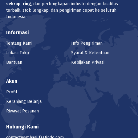
Harga
sekrup
,
ring
, dan perlengkapan industri dengan kualitas
Rp 4.400
/pcs (1 pcs)
terbaik, stok lengkap, dan pengiriman cepat ke seluruh
Indonesia.
Pilih Unit
Informasi
pcs (1pcs)
Tentang Kami
Info Pengiriman
Lokasi
Lokasi Toko
Syarat & Ketentuan
Surabaya Barat
Bantuan
Kebijakan Privasi
Jumlah
Akun
Keranjang
Profil
Keranjang Belanja
SPLEET PEN (COTTER PIN) STAINLESS
Riwayat Pesanan
SUS 304 M5 X 50mm
(1 - 99999 pcs) Rp 3.200
Hubungi Kami
Harga
contactus@hasilfastindo.com