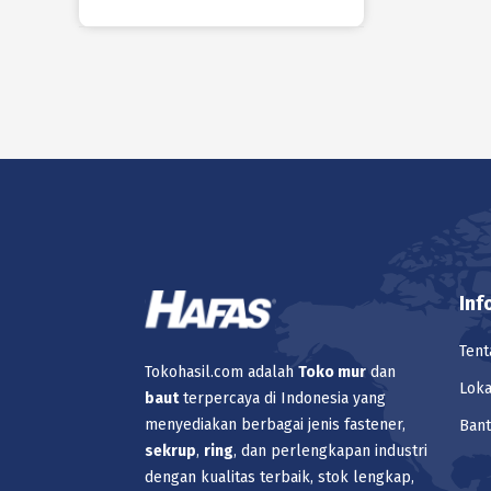
HAFAS
HAFAS
HAFAS
HAFAS
Inf
HAFAS
Tent
Tokohasil.com adalah
Toko
mur
dan
Loka
baut
terpercaya di Indonesia yang
HAFAS
menyediakan berbagai jenis fastener,
Ban
sekrup
,
ring
, dan perlengkapan industri
dengan kualitas terbaik, stok lengkap,