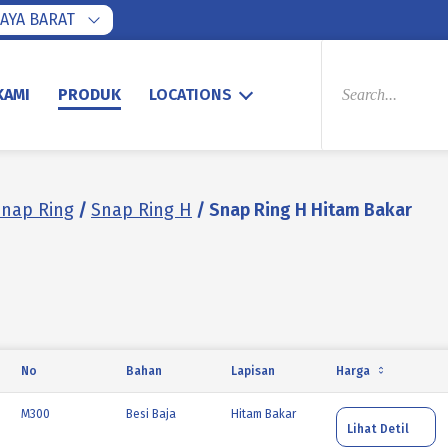
AYA BARAT
PRODUCTS
SEARCH
KAMI
PRODUK
LOCATIONS
Snap Ring
/
Snap Ring H
/ Snap Ring H Hitam Bakar
No
Bahan
Lapisan
Harga
M300
Besi Baja
Hitam Bakar
Lihat Detil