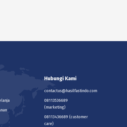
Hubungi Kami
contactus@hasilfastindo.com
elanja
08113536689
(marketing)
anan
08113436689
(customer
care)