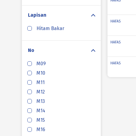
HAFAS
Lapisan
HAFAS
Hitam Bakar
HAFAS
No
M09
HAFAS
M10
M11
HAFAS
M12
M13
HAFAS
M14
M15
HAFAS
M16