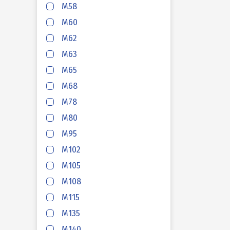
M58
HAFAS
M60
M62
M63
HAFAS
M65
M68
HAFAS
M78
M80
HAFAS
M95
M102
HAFAS
M105
M108
M115
HAFAS
M135
M140