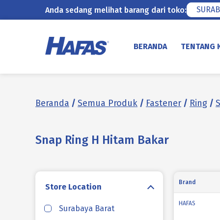
SURAB
Anda sedang melihat barang dari toko:
Lewati
ke
BERANDA
TENTANG 
konten
Beranda
/
Semua Produk
/
Fastener
/
Ring
/
Snap Ring H Hitam Bakar
Brand
Store Location
HAFAS
Surabaya Barat