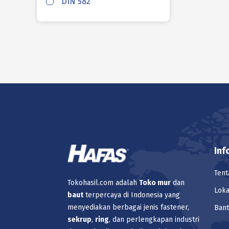
DIN 582
HAFAS
HAFAS
HAFAS
HAFAS
Inf
HAFAS
Tent
Tokohasil.com adalah
Toko
mur
dan
Loka
baut
terpercaya di Indonesia yang
HAFAS
menyediakan berbagai jenis fastener,
Ban
sekrup
,
ring
, dan perlengkapan industri