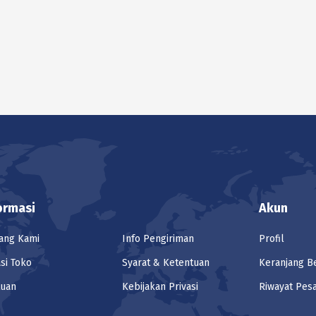
Besi
M12
UCP Putih
DIN 582
Besi
UCP Putih
DIN 582
Besi
M08
UCP Putih
DIN 582
Besi
M06
UCP Putih
DIN 582
ormasi
Akun
Besi
M48
UCP Kuning
DIN 582
ang Kami
Info Pengiriman
Profil
si Toko
Syarat & Ketentuan
Keranjang B
Besi
M42
UCP Kuning
DIN 582
tuan
Kebijakan Privasi
Riwayat Pes