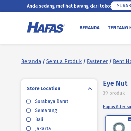
SURAB
Anda sedang melihat barang dari toko:
Lewati
ke
BERANDA
TENTANG 
konten
Beranda
/
Semua Produk
/
Fastener
/
Bent H
Eye Nut
Store Location
39 produk
Surabaya Barat
Hapus filter s
Semarang
Bali
Jakarta