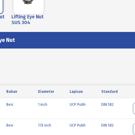
Nut
Lifting Eye Nut
SUS 304
Eye Nut
Bahan
Diameter
Lapisan
Standard
Besi
1 inch
UCP Putih
DIN 582
Besi
7/8 inch
UCP Putih
DIN 582