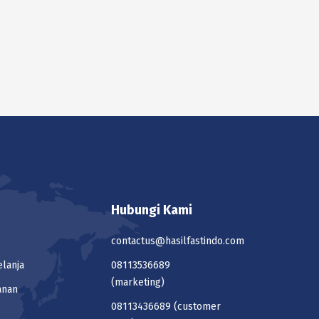
Lihat Detil
Lihat Detil
Lihat Detil
Lihat Detil
Hubungi Kami
Lihat Detil
contactus@hasilfastindo.com
elanja
08113536689
(marketing)
Lihat Detil
anan
08113436689
(customer