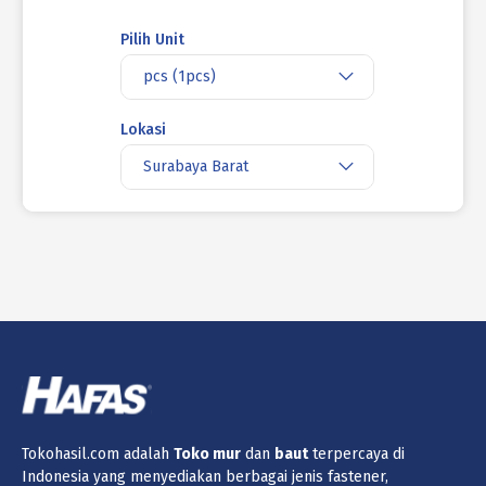
Pilih Unit
pcs (1pcs)
Lokasi
Surabaya Barat
Jumlah
Keranjang
MUR TOPI NIKEL M10 - K14 P1.25
(1 - 299 pcs) Rp 1.547
(300 - 1799 pcs) Rp 1.300
(1800 - 99999 pcs) Rp 1.292
Harga
Tokohasil.com adalah
Toko
mur
dan
baut
terpercaya di
Rp 1.547
/pcs (1 pcs)
Indonesia yang menyediakan berbagai jenis fastener,