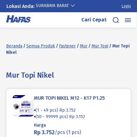
SURABAYA BARAT
Lokasi Anda:
Login
Lewati
Cari Cepat
ke
konten
Beranda
/
Semua Produk
/
Fastener
/
Mur
/
Mur Topi
/ Mur Topi
Nikel
Mur Topi Nikel
MUR TOPI NIKEL M12 - K17 P1.25
(1 - 49 pcs) Rp 3.752
(50 - 99999 pcs) Rp 3.152
Harga
Rp 3.752
/pcs (1 pcs)