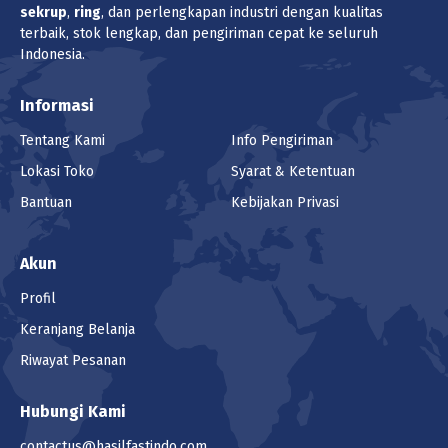
sekrup
,
ring
, dan perlengkapan industri dengan kualitas
terbaik, stok lengkap, dan pengiriman cepat ke seluruh
Pilih Unit
Indonesia.
pcs (1pcs)
Informasi
Lokasi
Tentang Kami
Info Pengiriman
Bandung
Lokasi Toko
Syarat & Ketentuan
Bantuan
Kebijakan Privasi
Produk ini tidak tersedia di lokasi yang
saat ini dipilih.
Akun
Jumlah
Profil
Keranjang
Keranjang Belanja
Riwayat Pesanan
MUR TOPI NIKEL M16 - K24 P2.00
Hubungi Kami
(1 - 99 pcs) Rp 7.028
contactus@hasilfastindo.com