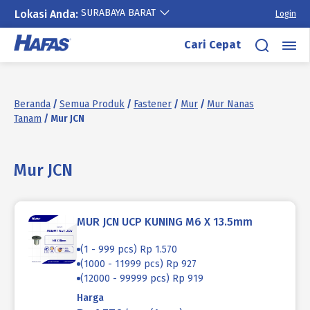
SURABAYA BARAT
Lokasi Anda:
Login
Lewati
Cari Cepat
ke
konten
Beranda
/
Semua Produk
/
Fastener
/
Mur
/
Mur Nanas
Tanam
/ Mur JCN
Mur JCN
MUR JCN UCP KUNING M6 X 13.5mm
(1 - 999 pcs) Rp 1.570
(1000 - 11999 pcs) Rp 927
(12000 - 99999 pcs) Rp 919
Harga