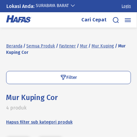
SURABAYA BARAT
Lokasi Anda:
Login
Lewati
Cari Cepat
ke
konten
Beranda
/
Semua Produk
/
Fastener
/
Mur
/
Mur Kuping
/ Mur
Kuping Cor
Filter
Mur Kuping Cor
4 produk
Hapus filter sub kategori produk