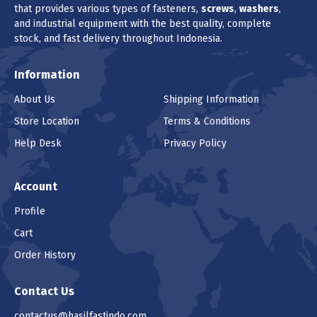
that provides various types of fasteners,
screws
,
washers
,
BAUT STAINLESS STEEL UNC SUS 304
and industrial equipment with the best quality, complete
HALF DRAT DIN 931 1 X 8 8TPI
stock, and fast delivery throughout Indonesia.
(1 - 9999999 pcs) Rp 220.150
Information
Harga
Rp 220.150
/pcs (1 pcs)
About Us
Shipping Information
Store Location
Terms & Conditions
Pilih Unit
Help Desk
Privacy Policy
pcs (1pcs)
Lokasi
Account
Profile
Cart
Order History
Produk ini tidak tersedia di lokasi yang
saat ini dipilih.
Contact Us
Jumlah
contactus@hasilfastindo.com