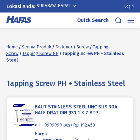
SURABAYA BARAT
Lokasi Anda:
Login
Skip
Quick Search
to
content
Home
/
Semua Produk
/
Fastener
/
Screw
/
Tapping
Screw
/
Tapping Screw PH
/ Tapping Screw PH + Stainless
Steel
Tapping Screw PH + Stainless Steel
BAUT STAINLESS STEEL UNC SUS 304
HALF DRAT DIN 931 1 X 7 8TPI
(1 - 9999999 pcs) Rp 192.450
Harga