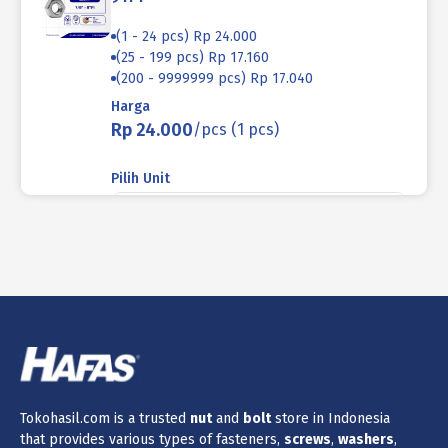
(1 - 24 pcs) Rp 24.000
(25 - 199 pcs) Rp 17.160
(200 - 9999999 pcs) Rp 17.040
Harga
Rp 24.000
/pcs (1 pcs)
Pilih Unit
pcs (1pcs)
Lokasi
Produk ini tidak tersedia di lokasi yang
saat ini dipilih.
Tokohasil.com is a trusted
nut
and
bolt
store in Indonesia
Jumlah
that provides various types of fasteners,
screws
,
washers
,