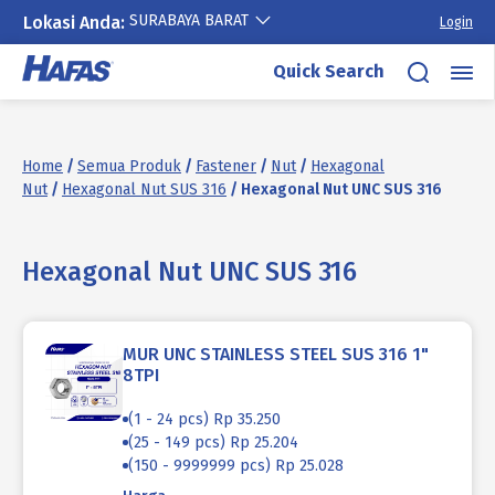
SURABAYA BARAT
Lokasi Anda:
Login
Skip
Quick Search
to
content
Home
/
Semua Produk
/
Fastener
/
Nut
/
Hexagonal
Nut
/
Hexagonal Nut SUS 316
/ Hexagonal Nut UNC SUS 316
Hexagonal Nut UNC SUS 316
MUR UNC STAINLESS STEEL SUS 316 1"
8TPI
(1 - 24 pcs) Rp 35.250
(25 - 149 pcs) Rp 25.204
(150 - 9999999 pcs) Rp 25.028