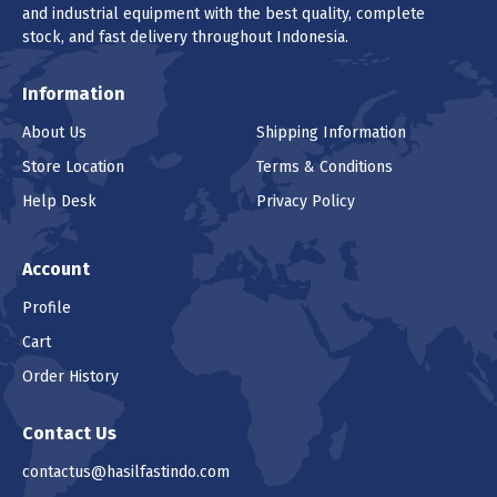
and industrial equipment with the best quality, complete
Keranjang
stock, and fast delivery throughout Indonesia.
MUR UNC STAINLESS STEEL SUS 316 3/4"
Information
10TPI
About Us
Shipping Information
(1 - 74 pcs) Rp 14.350
Store Location
Terms & Conditions
(75 - 449 pcs) Rp 10.261
Help Desk
Privacy Policy
(450 - 9999999 pcs) Rp 10.189
Harga
Rp 14.350
/pcs (1 pcs)
Account
Profile
Pilih Unit
Cart
pcs (1pcs)
Order History
Lokasi
Contact Us
contactus@hasilfastindo.com