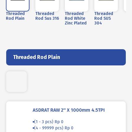
Threaded
Threaded
Threaded
Threaded
T
Rod Plain
Rod Sus 316
Rod White
Rod SUS
Zinc Plated
304
Threaded Rod Plain
ASDRAT RAW 2'' X 1000mm 4.5TPI
(1 - 3 pcs) Rp 0
(4 - 99999 pcs) Rp 0