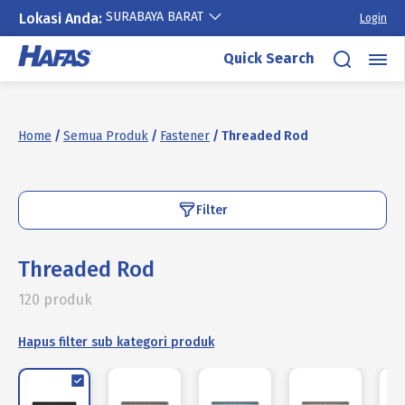
SURABAYA BARAT
Lokasi Anda:
Login
Skip
Quick Search
to
content
Home
/
Semua Produk
/
Fastener
/ Threaded Rod
Filter
Threaded Rod
120 produk
Hapus filter sub kategori produk