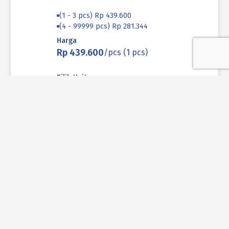
(1 - 3 pcs) Rp 439.600
(4 - 99999 pcs) Rp 281.344
Harga
Rp 439.600
/pcs (1 pcs)
Pilih Unit
pcs (1pcs)
Lokasi
Produk ini tidak tersedia di lokasi yang
saat ini dipilih.
Jumlah
Keranjang