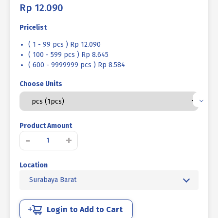
Rp
12.090
Pricelist
( 1 - 99 pcs ) Rp 12.090
( 100 - 599 pcs ) Rp 8.645
( 600 - 9999999 pcs ) Rp 8.584
Choose Units
Product Amount
Kuantitas
-
+
BAUT
VERSENG
Location
L
12.9
Surabaya Barat
HITAM
BAKAR
M16
Login to Add to Cart
X