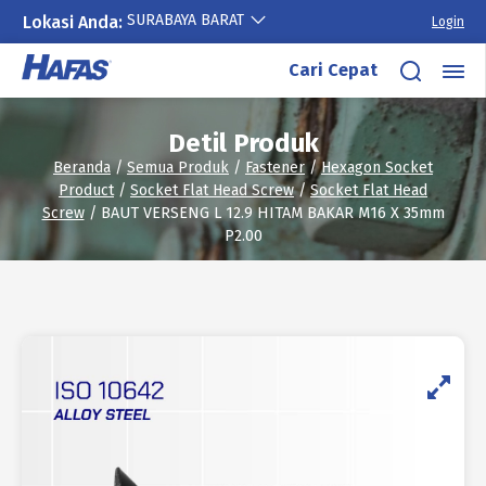
SURABAYA BARAT
Lokasi Anda:
Login
Lewati
Cari Cepat
ke
konten
Detil Produk
Beranda
/
Semua Produk
/
Fastener
/
Hexagon Socket
Product
/
Socket Flat Head Screw
/
Socket Flat Head
Screw
/ BAUT VERSENG L 12.9 HITAM BAKAR M16 X 35mm
P2.00